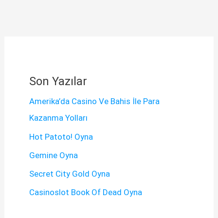
Son Yazılar
Amerika’da Casino Ve Bahis İle Para
Kazanma Yolları
Hot Patoto! Oyna
Gemine Oyna
Secret City Gold Oyna
Casinoslot Book Of Dead Oyna