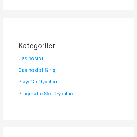
Kategoriler
Casinoslot
Casinoslot Giriş
PlaynGo Oyunları
Pragmatic Slot Oyunları