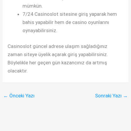
mümkün.
7/24 Casinoslot sitesine giriş yaparak hem
bahis yapabilir hem de casino oyunlarını
oynayabilirsiniz.
Casinoslot güncel adrese ulaşım sağladığınız
zaman siteye üyelik açarak giriş yapabilirsiniz.
Böylelikle her geçen gün kazancınız da artmış
olacaktır.
←
Önceki Yazı
Sonraki Yazı
→