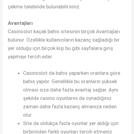
çekme talebinde bulunabilirsiniz.
Avantajları
Casinoslot kaçak bahis sitesinin birçok Avantajları
bulunur. Özellikle kullanıcıların kazanç sağladığı bir
yer olduğu için birçok kişi bu gibi sayfalara giriş
yapmayı tercih eder.
Casinoslot da bahis yaparken oranlara göre
bahis yapılır. Genellikle bu oranların yüksek
olması size daha fazla avantaj sağlar. Aynı
şekilde casino oyunlarını da oynadığınız
zaman daha fazla kazanç almanıza neden
olur.
Site de oldukça fazla oyunlar yer aldığı için
birbirinden farklı oyunları tercih etmeniz