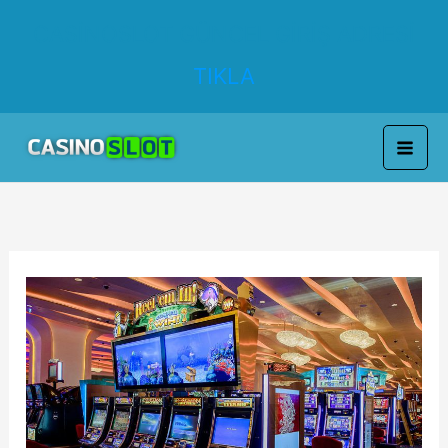
CASİNOSLOT GÜNCEL GİRİŞ ADRESİ
TIKLA
İçeriğe
atla