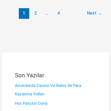
1
2
…
4
Next
→
Son Yazılar
Amerika’da Casino Ve Bahis İle Para
Kazanma Yolları
Hot Patoto! Oyna