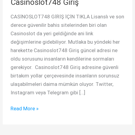
Casinoslot748 Giriş
CASİNOSLOT748 GİRİŞ İÇİN TIKLA Lisanslı ve son
derece güvenilir bahis sitelerinden biri olan
Casinoslot da yeri geldiğinde ani link
değişimlerine gidebiliyor. Mutlaka bu yöndeki her
harekette Casinoslot748 Giriş güncel adresi ne
oldu sorusunu insanların kendilerine sormaları
gerekiyor. Casinoslot748 Giriş adresine güvenli
birtakım yollar çerçevesinde insanların sorunsuz
ulaşabilmeleri daima mümkün oluyor. Twitter,
Instagram veya Telegram gibi […]
Casinoslot748
Read More »
Giriş