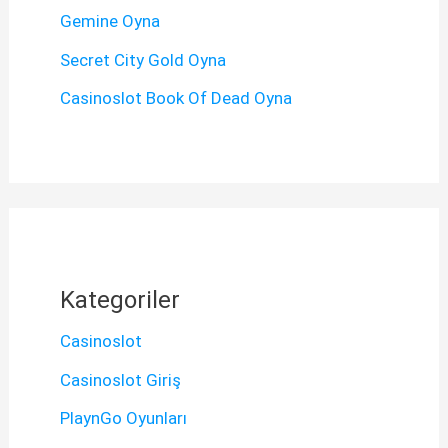
Gemine Oyna
Secret City Gold Oyna
Casinoslot Book Of Dead Oyna
Kategoriler
Casinoslot
Casinoslot Giriş
PlaynGo Oyunları