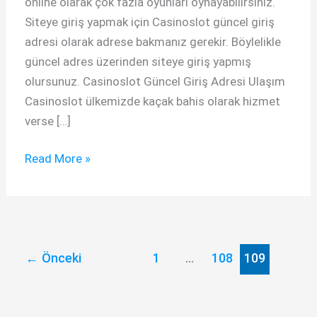
online olarak çok fazla oyunları oynayabilirsiniz.
Siteye giriş yapmak için Casinoslot güncel giriş
adresi olarak adrese bakmanız gerekir. Böylelikle
güncel adres üzerinden siteye giriş yapmış
olursunuz. Casinoslot Güncel Giriş Adresi Ulaşım
Casinoslot ülkemizde kaçak bahis olarak hizmet
verse […]
Casinoslot
Read More »
Güncel
Giriş
Adresi
←
Önceki
1
…
108
109