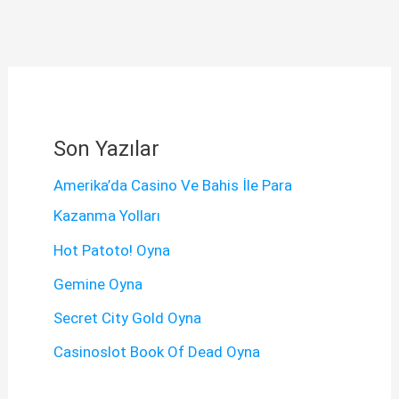
Son Yazılar
Amerika’da Casino Ve Bahis İle Para
Kazanma Yolları
Hot Patoto! Oyna
Gemine Oyna
Secret City Gold Oyna
Casinoslot Book Of Dead Oyna