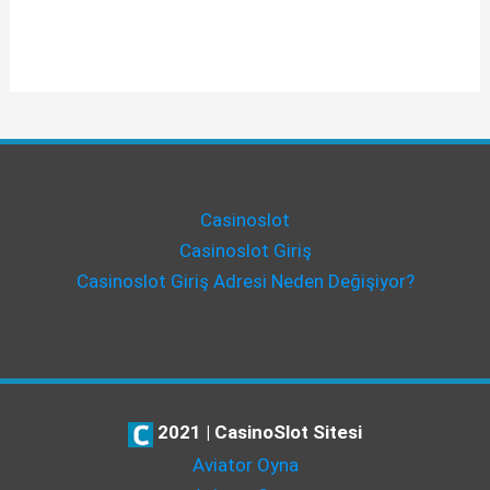
Menu
Casinoslot
Casinoslot Giriş
Casinoslot Giriş Adresi Neden Değişiyor?
2021
|
CasinoSlot Sitesi
Aviator Oyna