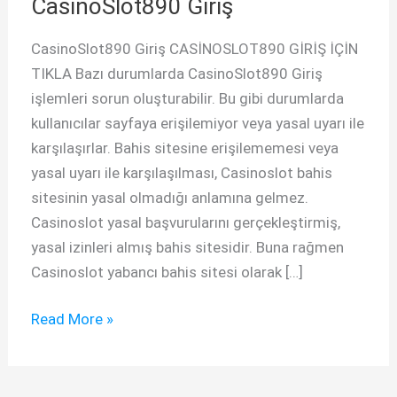
CasinoSlot890 Giriş
CasinoSlot890 Giriş CASİNOSLOT890 GİRİŞ İÇİN
TIKLA Bazı durumlarda CasinoSlot890 Giriş
işlemleri sorun oluşturabilir. Bu gibi durumlarda
kullanıcılar sayfaya erişilemiyor veya yasal uyarı ile
karşılaşırlar. Bahis sitesine erişilememesi veya
yasal uyarı ile karşılaşılması, Casinoslot bahis
sitesinin yasal olmadığı anlamına gelmez.
Casinoslot yasal başvurularını gerçekleştirmiş,
yasal izinleri almış bahis sitesidir. Buna rağmen
Casinoslot yabancı bahis sitesi olarak […]
CasinoSlot890
Read More »
Giriş