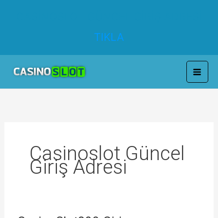
CASİNOSLOT GÜNCEL GİRİŞ ADRESİ
TIKLA
İçeriğe
atla
Casinoslot Güncel
Giriş Adresi