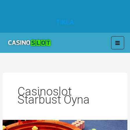
CASİNOSLOT GÜNCEL GİRİŞ ADRESİ
TIKLA
İçeriğe
atla
Casinoslot
Starbust Oyna