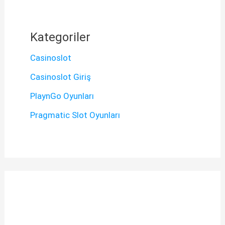
Kategoriler
Casinoslot
Casinoslot Giriş
PlaynGo Oyunları
Pragmatic Slot Oyunları
Menu