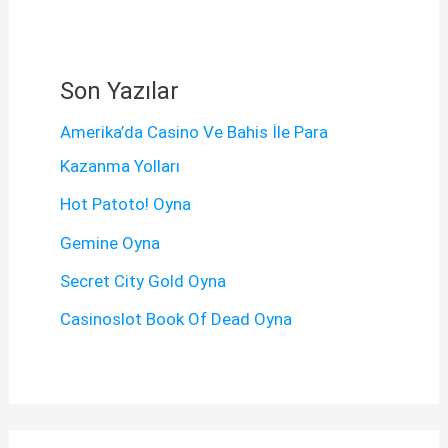
Son Yazılar
Amerika’da Casino Ve Bahis İle Para
Kazanma Yolları
Hot Patoto! Oyna
Gemine Oyna
Secret City Gold Oyna
Casinoslot Book Of Dead Oyna