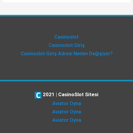
Casinoslot
Casinoslot Giriş
Casinoslot Giriş Adresi Neden Değişiyor?
2021
|
CasinoSlot Sitesi
Aviator Oyna
Aviator Oyna
Aviator Oyna