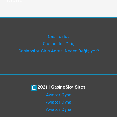
Casinoslot
Casinoslot Giriş
Casinoslot Giriş Adresi Neden Değişiyor?
2021
|
CasinoSlot Sitesi
Aviator Oyna
Aviator Oyna
Aviator Oyna