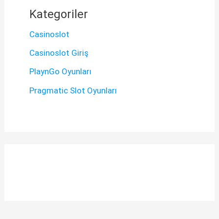
Kategoriler
Casinoslot
Casinoslot Giriş
PlaynGo Oyunları
Pragmatic Slot Oyunları
Menu