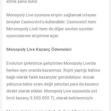
etme şansı bulur.
Monopoly Live oyununa erişim sağlamak isteyen
bireyler Casinoslot’u kullanabilir. Casinoslot hem
Mmonopoly Live’ı hem de diğer sevilen oyunları
oyuncularının erişimine açar.
Monopoly Live Kazanç Ödemeleri
Evoluton şirketince geliştirilen Monopoly Live’da
herkes aynı oranda kazanmaz. Kişini yaptığı bahise
bağlı olarak farklı kazançlar görülebiliyor. Ancak
yalnızca bahis oranı değil yatırılan para da kazancı
direkt olarak etkiler. Monopoly Live oyununda üst
limit kazanç 3.500.000 TL olarak belirlenmiştir.