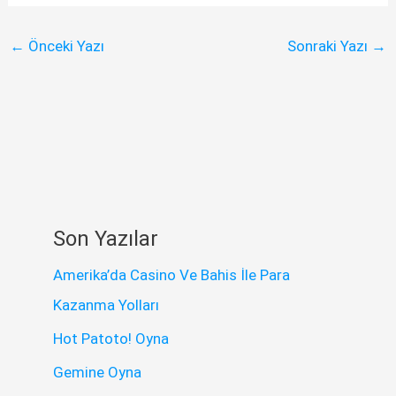
←
Önceki Yazı
Sonraki Yazı
→
Son Yazılar
Amerika’da Casino Ve Bahis İle Para
Kazanma Yolları
Hot Patoto! Oyna
Gemine Oyna