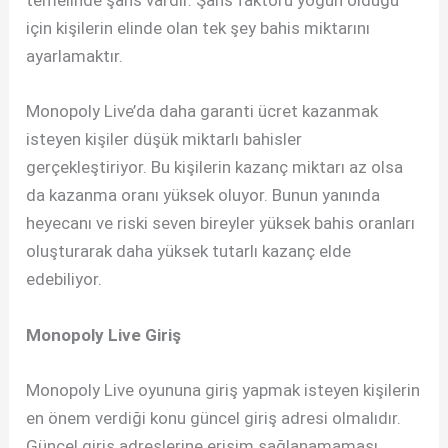
temelinde şans vardır. Şans faktörü yoğun olduğu
için kişilerin elinde olan tek şey bahis miktarını
ayarlamaktır.
Monopoly Live’da daha garanti ücret kazanmak
isteyen kişiler düşük miktarlı bahisler
gerçekleştiriyor. Bu kişilerin kazanç miktarı az olsa
da kazanma oranı yüksek oluyor. Bunun yanında
heyecanı ve riski seven bireyler yüksek bahis oranları
oluşturarak daha yüksek tutarlı kazanç elde
edebiliyor.
Monopoly Live Giriş
Monopoly Live oyununa giriş yapmak isteyen kişilerin
en önem verdiği konu güncel giriş adresi olmalıdır.
Güncel giriş adreslerine erişim sağlanamaması