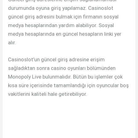
durumunda oyuna giriş yapılamaz. Casinoslot
güncel giriş adresini bulmak için firmanın sosyal
medya hesaplarından yardım alabiliyor. Sosyal
medya hesaplarında en güncel hesapların linki yer
alır.
Casinoslot’un güncel giriş adresine erişim
sağladıktan sonra casino oyunları bölümünden
Monopoly Live bulunmalıdır. Bütün bu işlemler çok
kısa süre içerisinde tamamlandığı için oyuncular boş
vakitlerini kaliteli hale getirebiliyor.