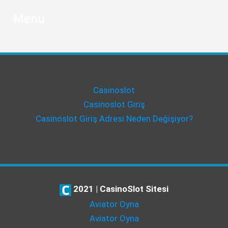
Menu
Casinoslot
Casinoslot Giriş
Casinoslot Giriş Adresi Neden Değişiyor?
2021
|
CasinoSlot Sitesi
Aviator Oyna
Aviator Oyna