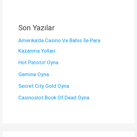
Son Yazılar
Amerika’da Casino Ve Bahis İle Para
Kazanma Yolları
Hot Patoto! Oyna
Gemine Oyna
Secret City Gold Oyna
Casinoslot Book Of Dead Oyna