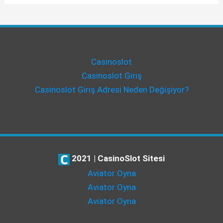
Casinoslot
Casinoslot Giriş
Casinoslot Giriş Adresi Neden Değişiyor?
2021
|
CasinoSlot Sitesi
Aviator Oyna
Aviator Oyna
Aviator Oyna