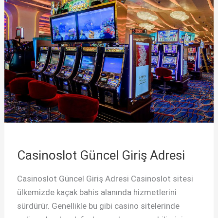
Casinoslot Güncel Giriş Adresi
Casinoslot Güncel Giriş Adresi Casinoslot sitesi
ülkemizde kaçak bahis alanında hizmetlerini
sürdürür. Genellikle bu gibi casino sitelerinde