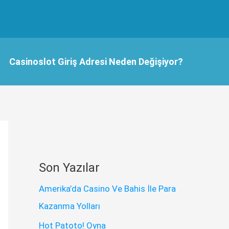
Casinoslot Giriş Adresi Neden Değişiyor?
Son Yazılar
Amerika’da Casino Ve Bahis İle Para
Kazanma Yolları
Hot Patoto! Oyna