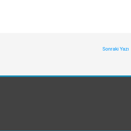
Sonraki Yazı