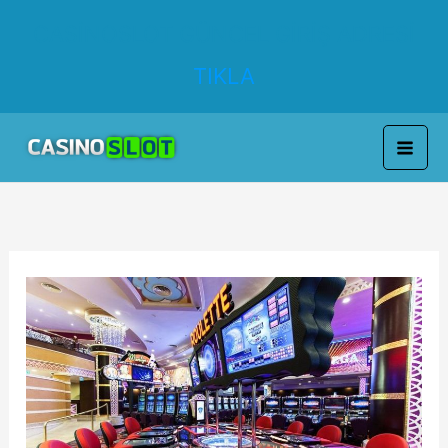
CASİNOSLOT GÜNCEL GİRİŞ ADRESİ
TIKLA
İçeriğe
atla