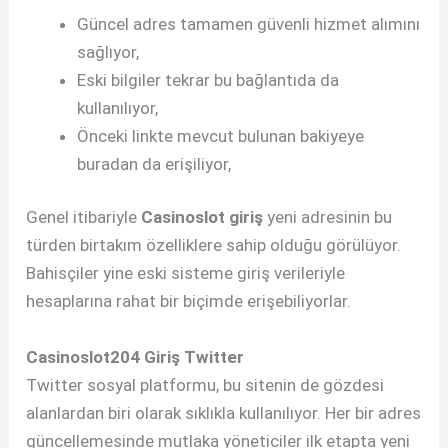
Güncel adres tamamen güvenli hizmet alımını
sağlıyor,
Eski bilgiler tekrar bu bağlantıda da
kullanılıyor,
Önceki linkte mevcut bulunan bakiyeye
buradan da erişiliyor,
Genel itibariyle
Casinoslot giriş
yeni adresinin bu
türden birtakım özelliklere sahip olduğu görülüyor.
Bahisçiler yine eski sisteme giriş verileriyle
hesaplarına rahat bir biçimde erişebiliyorlar.
Casinoslot204 Giriş Twitter
Twitter sosyal platformu, bu sitenin de gözdesi
alanlardan biri olarak sıklıkla kullanılıyor. Her bir adres
güncellemesinde mutlaka yöneticiler ilk etapta yeni