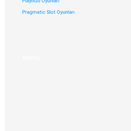
PlaynGo Oyunları
Pragmatic Slot Oyunları
Menu