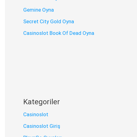
Gemine Oyna
Secret City Gold Oyna
Casinoslot Book Of Dead Oyna
Kategoriler
Casinoslot
Casinoslot Giriş