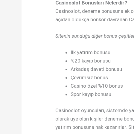
Casinoslot Bonusları Nelerdir?
Casinoslot, deneme bonusuna ek ol
açıdan oldukça bonkör davranan Cas
Sitenin sunduğu diğer bonus çeşitler
İlk yatırım bonusu
%20 kayıp bonusu
Arkadaş daveti bonusu
Çevrimsiz bonus
Casino özel %10 bonus
Spor kayıp bonusu
Casinoslot oyuncuları, sistemde yapac
olarak üye olan kişiler deneme bonus
yatırım bonusuna hak kazanırlar. Sit