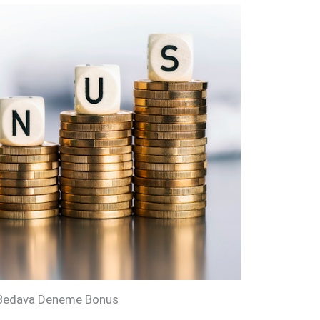
 Bedava Deneme Bonus