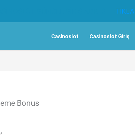
SİNOSLOT GÜNCEL GİRİŞ ADRESİ
TIKLA
Casinoslot
Casinoslot Giriş
neme Bonus
s