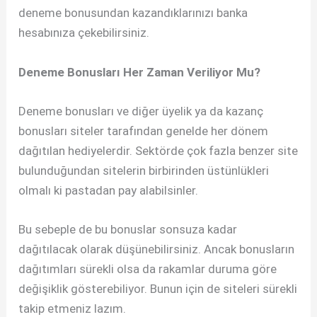
deneme bonusundan kazandıklarınızı banka
hesabınıza çekebilirsiniz.
Deneme Bonusları Her Zaman Veriliyor Mu?
Deneme bonusları ve diğer üyelik ya da kazanç
bonusları siteler tarafından genelde her dönem
dağıtılan hediyelerdir. Sektörde çok fazla benzer site
bulunduğundan sitelerin birbirinden üstünlükleri
olmalı ki pastadan pay alabilsinler.
Bu sebeple de bu bonuslar sonsuza kadar
dağıtılacak olarak düşünebilirsiniz. Ancak bonusların
dağıtımları sürekli olsa da rakamlar duruma göre
değişiklik gösterebiliyor. Bunun için de siteleri sürekli
takip etmeniz lazım.