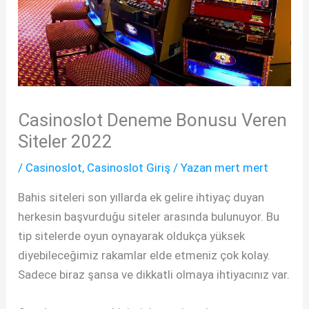
Casinoslot Deneme Bonusu Veren
Siteler 2022
/
Casinoslot
,
Casinoslot Giriş
/ Yazan
mert mert
Bahis siteleri son yıllarda ek gelire ihtiyaç duyan
herkesin başvurduğu siteler arasında bulunuyor. Bu
tip sitelerde oyun oynayarak oldukça yüksek
diyebileceğimiz rakamlar elde etmeniz çok kolay.
Sadece biraz şansa ve dikkatli olmaya ihtiyacınız var.