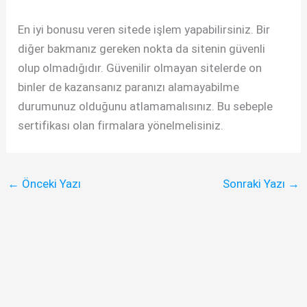
En iyi bonusu veren sitede işlem yapabilirsiniz. Bir
diğer bakmanız gereken nokta da sitenin güvenli
olup olmadığıdır. Güvenilir olmayan sitelerde on
binler de kazansanız paranızı alamayabilme
durumunuz olduğunu atlamamalısınız. Bu sebeple
sertifikası olan firmalara yönelmelisiniz.
←
Önceki Yazı
Sonraki Yazı
→