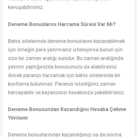
kavuşabilirsiniz.
Deneme Bonuslarını Harcama Süresi Var Mı?
Bahis sitelerinde deneme bonuslarını kazanabilmek
için örneğin para yatırmanız isteniyorsa bunun için
size bir zaman aralığı sunulur. Bu zaman aralığında
yatırım yaptığınızda bonusunuzu da alabilirsiniz.
Ancak paranızı harcamak için bahis sitelerinde bir
kısıtlama bulunmaz. Paranızı istediğiniz zaman
harcayabilir ve kazancınızı hesabınıza çekebilirsiniz.
Deneme Bonusundan Kazandığını Hesaba Çekme
Yöntemi
Deneme bonuslarından kazandığınızı ya da norma