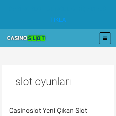
CASİNOSLOT GÜNCEL GİRİŞ ADRESİ
TIKLA
İçeriğe
atla
slot oyunları
Casinoslot Yeni Çıkan Slot