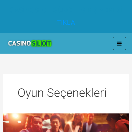
CASİNOSLOT GÜNCEL GİRİŞ ADRESİ
TIKLA
İçeriğe
atla
Oyun Seçenekleri