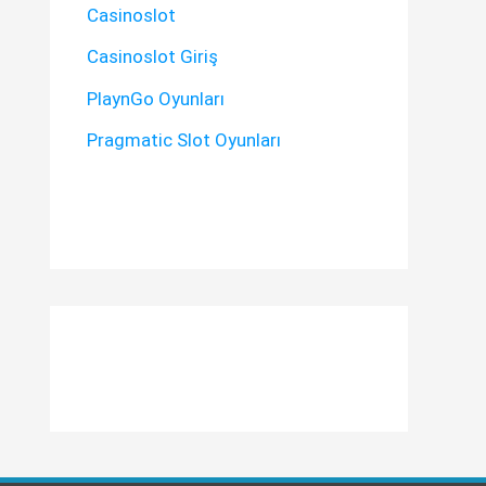
Casinoslot
Casinoslot Giriş
PlaynGo Oyunları
Pragmatic Slot Oyunları
Menu