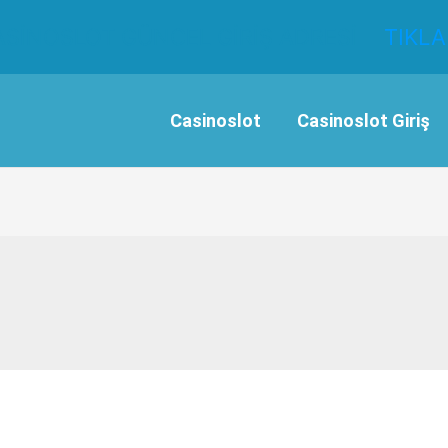
SİNOSLOT GÜNCEL GİRİŞ ADRESİ
TIKLA
Casinoslot
Casinoslot Giriş