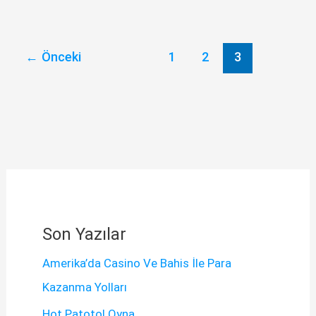
←
Önceki
1
2
3
Son Yazılar
Amerika’da Casino Ve Bahis İle Para
Kazanma Yolları
Hot Patoto! Oyna