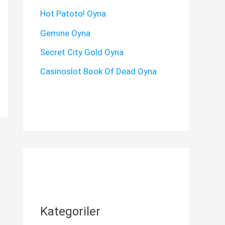
Hot Patoto! Oyna
Gemine Oyna
Secret City Gold Oyna
Casinoslot Book Of Dead Oyna
Kategoriler