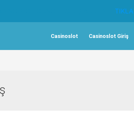
SİNOSLOT GÜNCEL GİRİŞ ADRESİ
TIKLA
Casinoslot
Casinoslot Giriş
ş