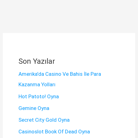
Son Yazılar
Amerika’da Casino Ve Bahis İle Para
Kazanma Yolları
Hot Patoto! Oyna
Gemine Oyna
Secret City Gold Oyna
Casinoslot Book Of Dead Oyna