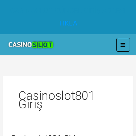
CASİNOSLOT GÜNCEL GİRİŞ ADRESİ
TIKLA
İçeriğe
atla
Casinoslot801
Giriş