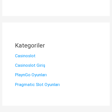
Kategoriler
Casinoslot
Casinoslot Giriş
PlaynGo Oyunları
Pragmatic Slot Oyunları