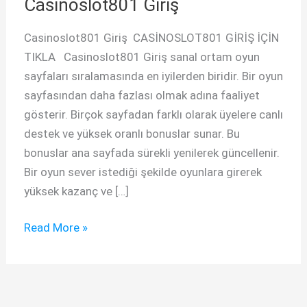
Casinoslot801 Giriş
Casinoslot801 Giriş CASİNOSLOT801 GİRİŞ İÇİN
TIKLA Casinoslot801 Giriş sanal ortam oyun
sayfaları sıralamasında en iyilerden biridir. Bir oyun
sayfasından daha fazlası olmak adına faaliyet
gösterir. Birçok sayfadan farklı olarak üyelere canlı
destek ve yüksek oranlı bonuslar sunar. Bu
bonuslar ana sayfada sürekli yenilerek güncellenir.
Bir oyun sever istediği şekilde oyunlara girerek
yüksek kazanç ve […]
Casinoslot801
Read More »
Giriş