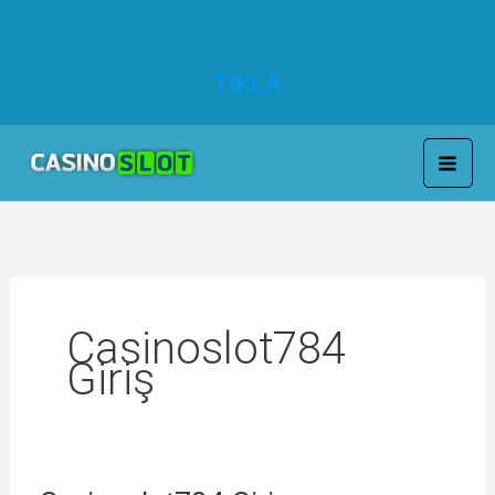
CASİNOSLOT GÜNCEL GİRİŞ ADRESİ
TIKLA
İçeriğe
atla
Casinoslot784
Giriş