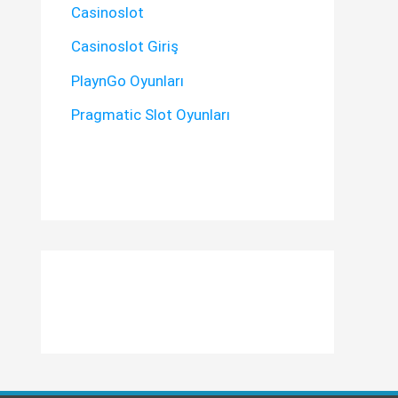
Casinoslot
Casinoslot Giriş
PlaynGo Oyunları
Pragmatic Slot Oyunları
Menu