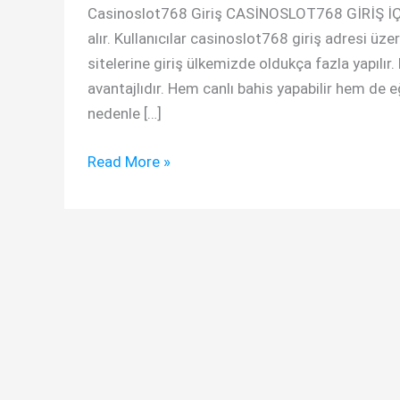
Casinoslot768 Giriş CASİNOSLOT768 GİRİŞ İÇİ
alır. Kullanıcılar casinoslot768 giriş adresi üze
sitelerine giriş ülkemizde oldukça fazla yapılır
avantajlıdır. Hem canlı bahis yapabilir hem de eğ
nedenle […]
Casinoslot768
Read More »
Giriş