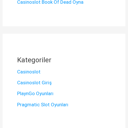
Casinoslot Book Of Dead Oyna
Kategoriler
Casinoslot
Casinoslot Giriş
PlaynGo Oyunları
Pragmatic Slot Oyunları