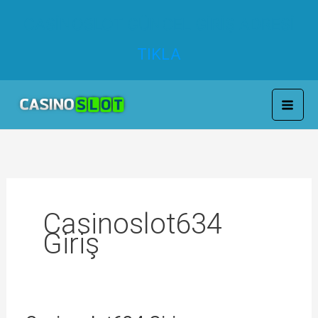
CASİNOSLOT GÜNCEL GİRİŞ ADRESİ
TIKLA
İçeriğe
atla
Casinoslot634
Giriş