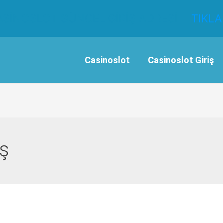
SİNOSLOT GÜNCEL GİRİŞ ADRESİ
TIKLA
Casinoslot
Casinoslot Giriş
ş