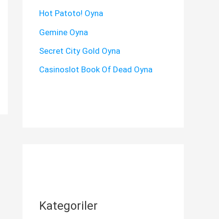
Hot Patoto! Oyna
Gemine Oyna
Secret City Gold Oyna
Casinoslot Book Of Dead Oyna
Kategoriler