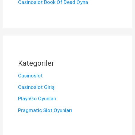
Casinoslot Book Of Dead Oyna
Kategoriler
Casinoslot
Casinoslot Giriş
PlaynGo Oyunları
Pragmatic Slot Oyunları