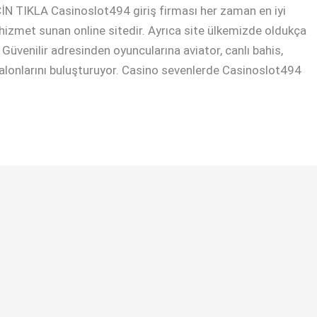
 TIKLA Casinoslot494 giriş firması her zaman en iyi
hizmet sunan online sitedir. Ayrıca site ülkemizde oldukça
 Güvenilir adresinden oyuncularına aviator, canlı bahis,
salonlarını buluşturuyor. Casino sevenlerde Casinoslot494