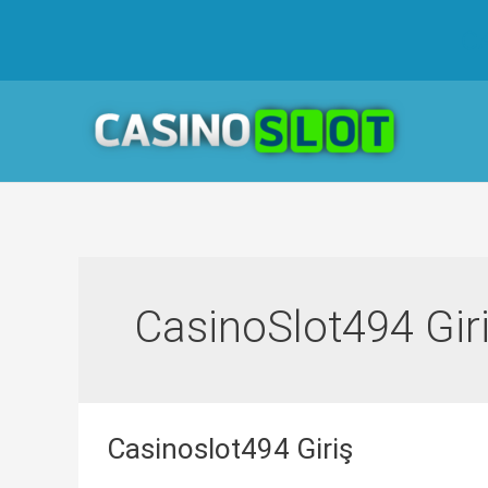
CA
İçeriğe
atla
CasinoSlot494 Gir
Casinoslot494 Giriş