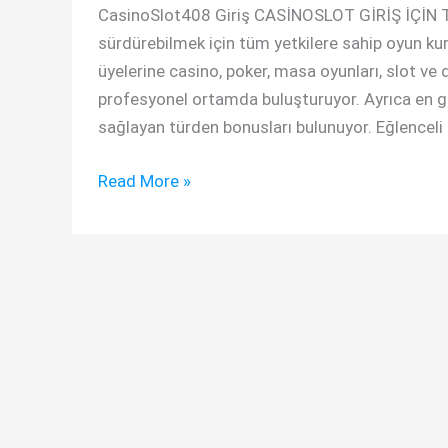
CasinoSlot408 Giriş CASİNOSLOT GİRİŞ İÇİN TI
sürdürebilmek için tüm yetkilere sahip oyun kur
üyelerine casino, poker, masa oyunları, slot ve d
profesyonel ortamda buluşturuyor. Ayrıca en g
sağlayan türden bonusları bulunuyor. Eğlenceli 
CasinoSlot408
Read More »
Giriş