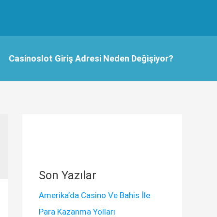
Casinoslot Giriş Adresi Neden Değişiyor?
Son Yazılar
Amerika’da Casino Ve Bahis İle
Para Kazanma Yolları