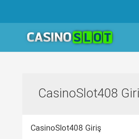
CA
İçeriğe
atla
CasinoSlot408 Gir
CasinoSlot408 Giriş