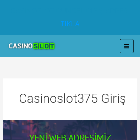
CASİNOSLOT GÜNCEL GİRİŞ ADRESİ
TIKLA
İçeriğe
atla
Casinoslot375 Giriş