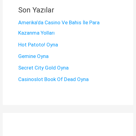
Son Yazılar
Amerika’da Casino Ve Bahis İle Para
Kazanma Yolları
Hot Patoto! Oyna
Gemine Oyna
Secret City Gold Oyna
Casinoslot Book Of Dead Oyna