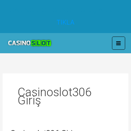
CASİNOSLOT GÜNCEL GİRİŞ ADRESİ
TIKLA
İçeriğe
atla
Casinoslot306
Giriş