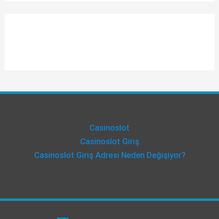
Menu
Casinoslot
Casinoslot Giriş
Casinoslot Giriş Adresi Neden Değişiyor?