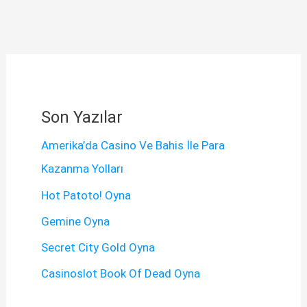
Son Yazılar
Amerika’da Casino Ve Bahis İle Para
Kazanma Yolları
Hot Patoto! Oyna
Gemine Oyna
Secret City Gold Oyna
Casinoslot Book Of Dead Oyna