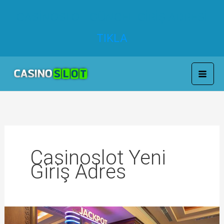
CASİNOSLOT GÜNCEL GİRİŞ ADRESİ
TIKLA
İçeriğe
atla
Casinoslot Yeni
Giriş Adres