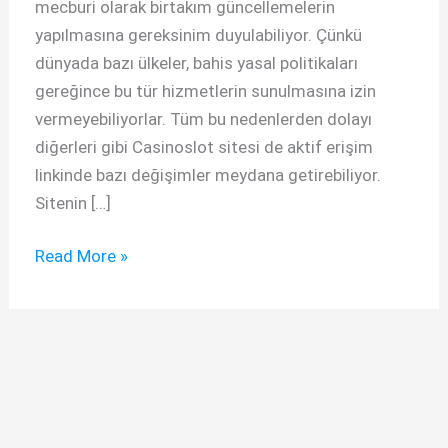
mecburi olarak birtakım güncellemelerin
yapılmasına gereksinim duyulabiliyor. Çünkü
dünyada bazı ülkeler, bahis yasal politikaları
gereğince bu tür hizmetlerin sunulmasına izin
vermeyebiliyorlar. Tüm bu nedenlerden dolayı
diğerleri gibi Casinoslot sitesi de aktif erişim
linkinde bazı değişimler meydana getirebiliyor.
Sitenin […]
Casinoslot
Read More »
Yeni
Giriş
Adresi