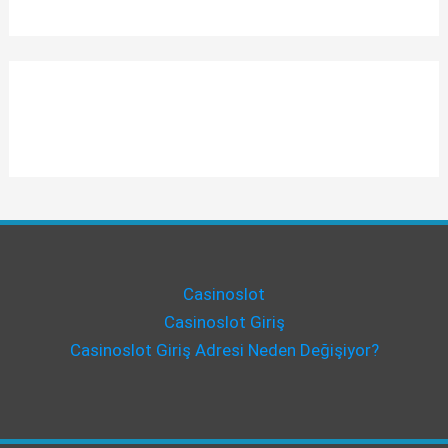
Menu
Casinoslot
Casinoslot Giriş
Casinoslot Giriş Adresi Neden Değişiyor?