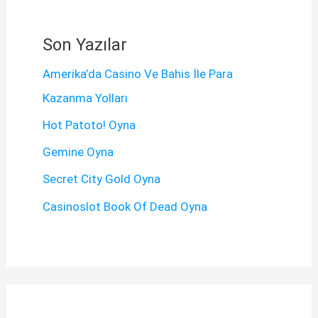
Son Yazılar
Amerika’da Casino Ve Bahis İle Para
Kazanma Yolları
Hot Patoto! Oyna
Gemine Oyna
Secret City Gold Oyna
Casinoslot Book Of Dead Oyna