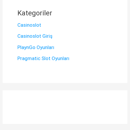
Kategoriler
Casinoslot
Casinoslot Giriş
PlaynGo Oyunları
Pragmatic Slot Oyunları
Menu