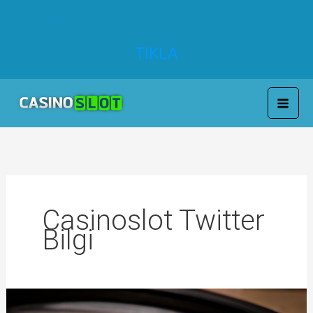
CASİNOSLOT GÜNCEL GİRİŞ ADRESİ
TIKLA
İçeriğe
atla
Casinoslot Twitter
Bilgi