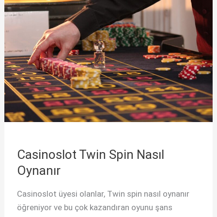
Casinoslot Twin Spin Nasıl
Oynanır
Casinoslot üyesi olanlar, Twin spin nasıl oynanır
öğreniyor ve bu çok kazandıran oyunu şans