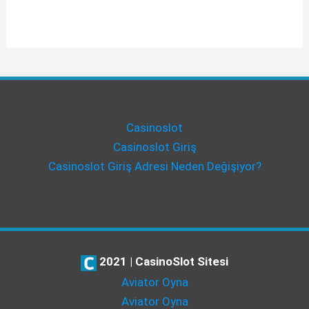
Menu
Casinoslot
Casinoslot Giriş
Casinoslot Giriş Adresi Neden Değişiyor?
2021
|
CasinoSlot Sitesi
Aviator Oyna
Aviator Oyna