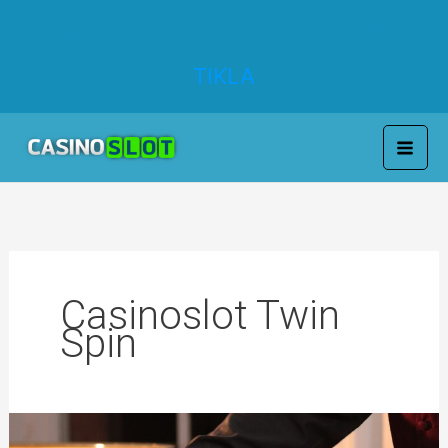
CASİNOSLOT GÜNCEL GİRİŞ ADRESİ
TIKLA
İçeriğe
atla
Casinoslot Twin
Spin