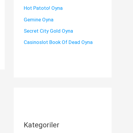
Hot Patoto! Oyna
Gemine Oyna
Secret City Gold Oyna
Casinoslot Book Of Dead Oyna
Kategoriler