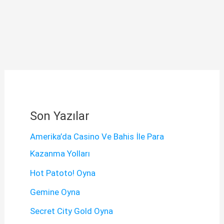
Demo
Oyna
Son Yazılar
Amerika’da Casino Ve Bahis İle Para
Kazanma Yolları
Hot Patoto! Oyna
Gemine Oyna
Secret City Gold Oyna