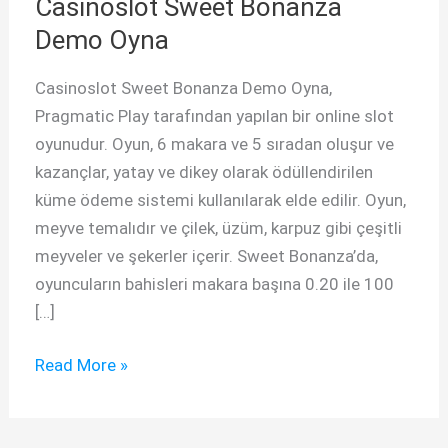
Casinoslot Sweet Bonanza
Demo Oyna
Casinoslot Sweet Bonanza Demo Oyna,
Pragmatic Play tarafından yapılan bir online slot
oyunudur. Oyun, 6 makara ve 5 sıradan oluşur ve
kazançlar, yatay ve dikey olarak ödüllendirilen
küme ödeme sistemi kullanılarak elde edilir. Oyun,
meyve temalıdır ve çilek, üzüm, karpuz gibi çeşitli
meyveler ve şekerler içerir. Sweet Bonanza’da,
oyuncuların bahisleri makara başına 0.20 ile 100
[…]
Casinoslot
Read More »
Sweet
Bonanza