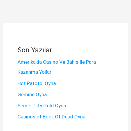
Son Yazılar
Amerika’da Casino Ve Bahis İle Para
Kazanma Yolları
Hot Patoto! Oyna
Gemine Oyna
Secret City Gold Oyna
Casinoslot Book Of Dead Oyna