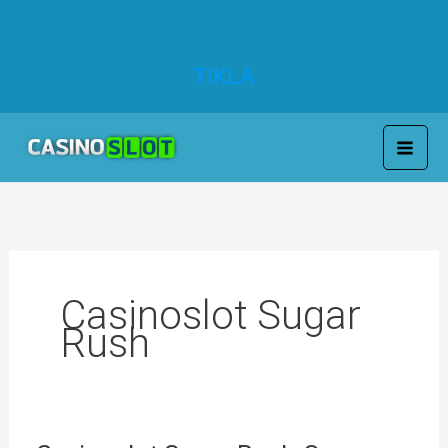
CASİNOSLOT GÜNCEL GİRİŞ ADRESİ
TIKLA
İçeriğe
atla
Casinoslot Sugar
Rush