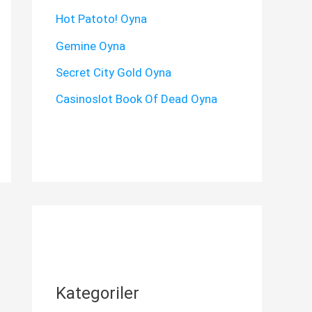
Hot Patoto! Oyna
Gemine Oyna
Secret City Gold Oyna
Casinoslot Book Of Dead Oyna
Kategoriler