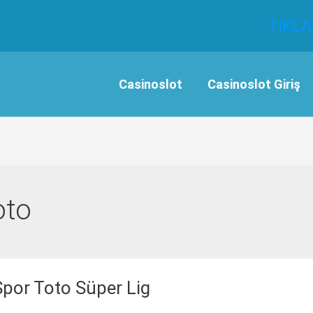
SİNOSLOT GÜNCEL GİRİŞ ADRESİ
TIKLA
Casinoslot
Casinoslot Giriş
oto
Spor Toto Süper Lig