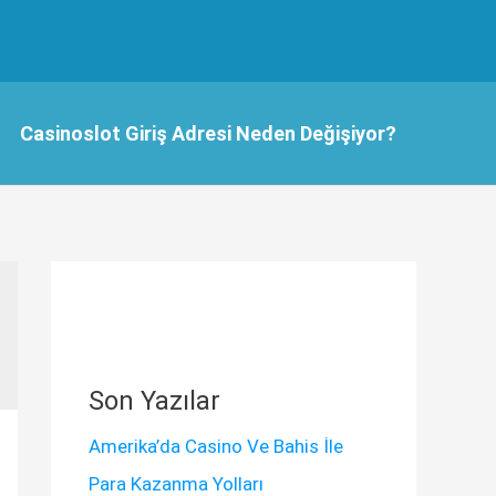
Casinoslot Giriş Adresi Neden Değişiyor?
Son Yazılar
Amerika’da Casino Ve Bahis İle
Para Kazanma Yolları