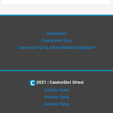
Casinoslot
Casinoslot Giriş
Casinoslot Giriş Adresi Neden Değişiyor?
2021
|
CasinoSlot Sitesi
Aviator Oyna
Aviator Oyna
Aviator Oyna