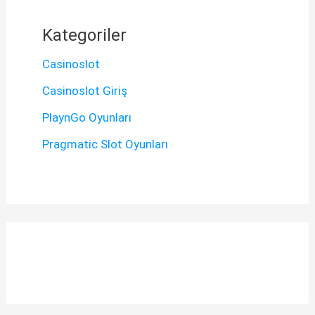
Kategoriler
Casinoslot
Casinoslot Giriş
PlaynGo Oyunları
Pragmatic Slot Oyunları
Menu