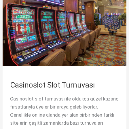
Casinoslot Slot Turnuvası
Casinoslot slot turnuvası ile oldukça güzel kazanç
fırsatlarıyla üyeler bir araya gelebiliyorlar.
Genellikle online alanda yer alan birbirinden farklı
sitelerin çeşitli zamanlarda bazı turnuvaları