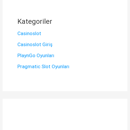
Kategoriler
Casinoslot
Casinoslot Giriş
PlaynGo Oyunları
Pragmatic Slot Oyunları
Menu