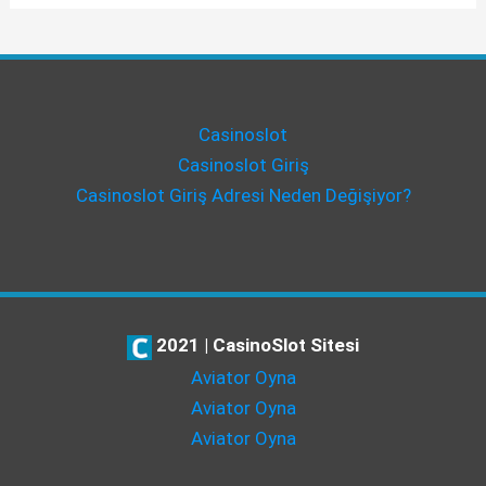
Casinoslot
Casinoslot Giriş
Casinoslot Giriş Adresi Neden Değişiyor?
2021
|
CasinoSlot Sitesi
Aviator Oyna
Aviator Oyna
Aviator Oyna