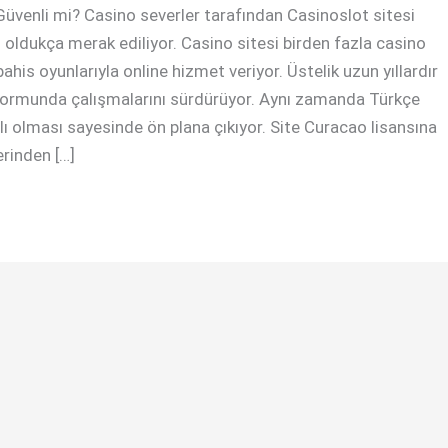
Güvenli mi? Casino severler tarafından Casinoslot sitesi
 oldukça merak ediliyor. Casino sitesi birden fazla casino
bahis oyunlarıyla online hizmet veriyor. Üstelik uzun yıllardır
formunda çalışmalarını sürdürüyor. Aynı zamanda Türkçe
slı olması sayesinde ön plana çıkıyor. Site Curacao lisansına
erinden […]