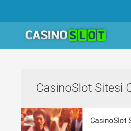
CA
İçeriğe
atla
CasinoSlot Sitesi 
CasinoSlot S