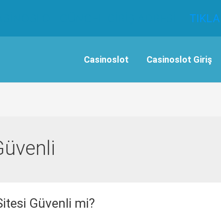
SİNOSLOT GÜNCEL GİRİŞ ADRESİ
TIKLA
Casinoslot
Casinoslot Giriş
Güvenli
itesi Güvenli mi?