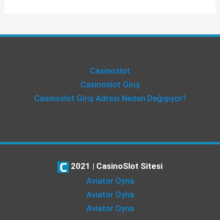
Casinoslot
Casinoslot Giriş
Casinoslot Giriş Adresi Neden Değişiyor?
2021
|
CasinoSlot Sitesi
Aviator Oyna
Aviator Oyna
Aviator Oyna