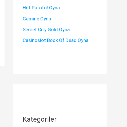
Hot Patoto! Oyna
Gemine Oyna
Secret City Gold Oyna
Casinoslot Book Of Dead Oyna
Kategoriler