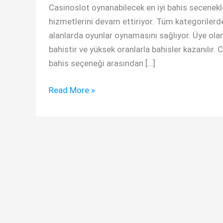
Casinoslot oynanabilecek en iyi bahis secenekler
hizmetlerini devam ettiriyor. Tüm kategorilerde 
alanlarda oyunlar oynamasını sağlıyor. Üye olanl
bahistir ve yüksek oranlarla bahisler kazanılır. 
bahis seçeneği arasından […]
Casinoslot
Read More »
Oynanabilecek
En
İyi
Bahis
Seçenekleri