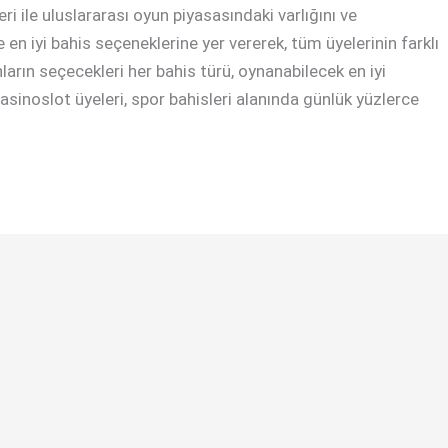
i ile uluslararası oyun piyasasındaki varlığını ve
en iyi bahis seçeneklerine yer vererek, tüm üyelerinin farklı
arın seçecekleri her bahis türü, oynanabilecek en iyi
Casinoslot üyeleri, spor bahisleri alanında günlük yüzlerce