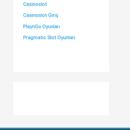
Casinoslot
Casinoslot Giriş
PlaynGo Oyunları
Pragmatic Slot Oyunları
Menu