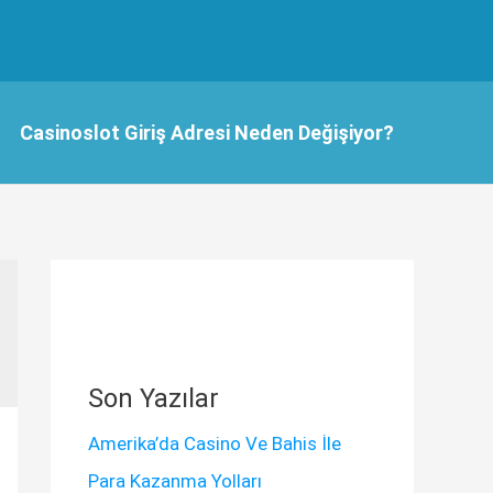
Casinoslot Giriş Adresi Neden Değişiyor?
Son Yazılar
Amerika’da Casino Ve Bahis İle
Para Kazanma Yolları