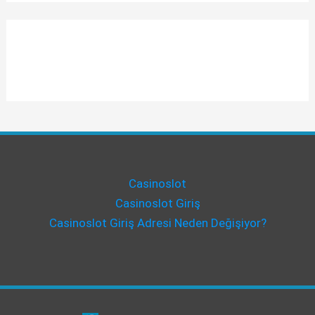
Menu
Casinoslot
Casinoslot Giriş
Casinoslot Giriş Adresi Neden Değişiyor?