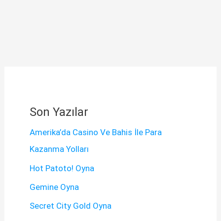
Son Yazılar
Amerika’da Casino Ve Bahis İle Para
Kazanma Yolları
Hot Patoto! Oyna
Gemine Oyna
Secret City Gold Oyna