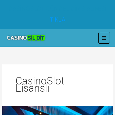
CASİNOSLOT GÜNCEL GİRİŞ ADRESİ
TIKLA
İçeriğe
atla
CasinoSlot
Lisanslı