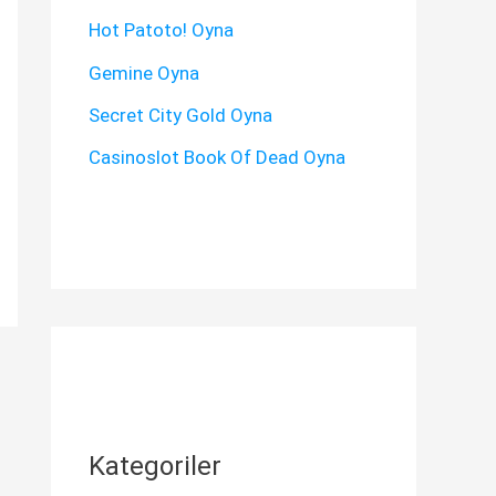
Hot Patoto! Oyna
Gemine Oyna
Secret City Gold Oyna
Casinoslot Book Of Dead Oyna
Kategoriler