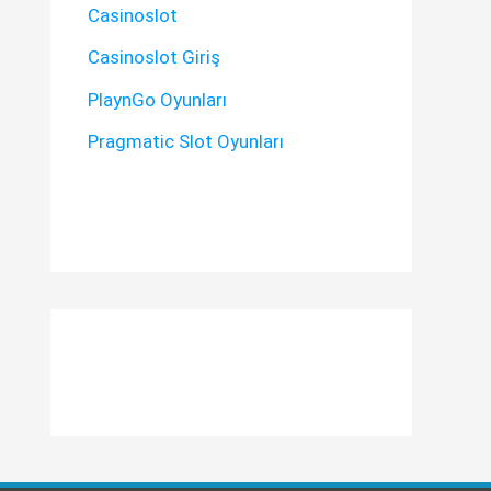
Casinoslot
Casinoslot Giriş
PlaynGo Oyunları
Pragmatic Slot Oyunları
Menu