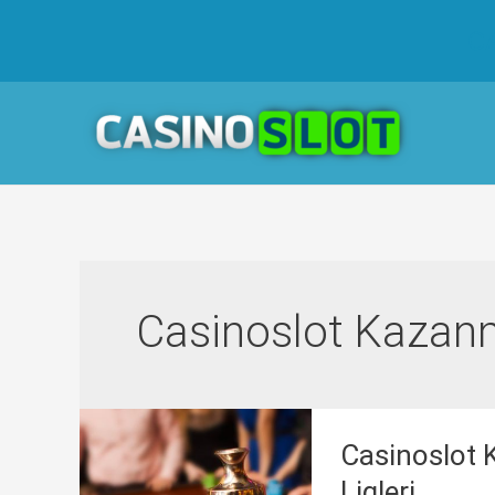
CA
İçeriğe
atla
Casinoslot Kazan
Casinoslot 
Ligleri