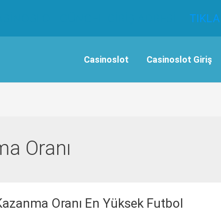
SİNOSLOT GÜNCEL GİRİŞ ADRESİ
TIKLA
Casinoslot
Casinoslot Giriş
ma Oranı
Kazanma Oranı En Yüksek Futbol