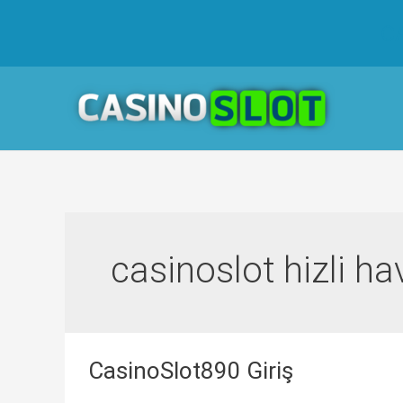
CA
İçeriğe
atla
casinoslot hizli ha
CasinoSlot890 Giriş