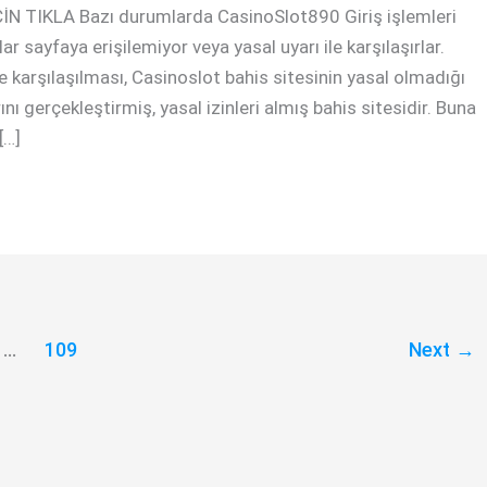
N TIKLA Bazı durumlarda CasinoSlot890 Giriş işlemleri
ar sayfaya erişilemiyor veya yasal uyarı ile karşılaşırlar.
e karşılaşılması, Casinoslot bahis sitesinin yasal olmadığı
 gerçekleştirmiş, yasal izinleri almış bahis sitesidir. Buna
[…]
…
109
Next
→