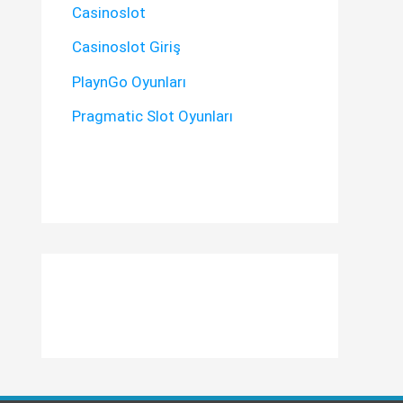
Casinoslot
Casinoslot Giriş
PlaynGo Oyunları
Pragmatic Slot Oyunları
Menu